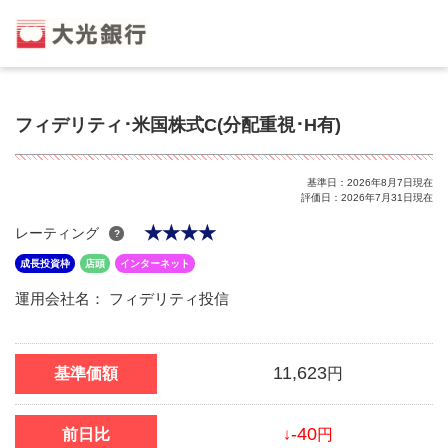
フィデリティ･米国株式C(分配重視･H有)
基準日：
2026年8月7日
現在
評価日：
2026年7月31日
現在
★★★★
レーティング
?
成長投資枠
店頭
インターネット
運用会社名：
フィデリティ投信
11,623
基準価額
円
-40
前日比
↓
円