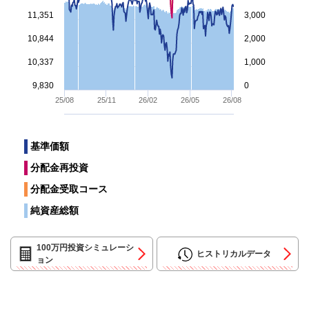
11,351
3,000
10,844
2,000
10,337
1,000
9,830
0
25/08
25/11
26/02
26/05
26/08
基準価額
End of interactive chart.
分配金再投資
分配金受取コース
純資産総額
100万円投資シミュレーシ
ヒストリカルデータ
ョン