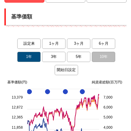
基準価額
設定来
1ヶ月
3ヶ月
6ヶ月
1年
3年
5年
10年
開始日設定
Chart
基準価額(円)
純資産総額(百万円)
Combination chart with 6 data series.
The chart has 2 X axes displaying Time and Time.
13,379
7,000
The chart has 4 Y axes displaying 基準価額(円) 純資産総額(百万円) val
12,872
6,000
12,365
5,000
11,858
4,000