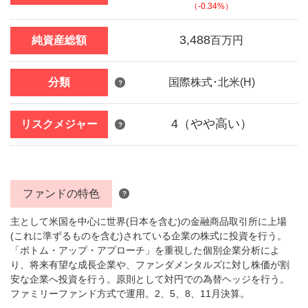
（-0.34%）
3,488
純資産総額
百万円
分類
国際株式･北米(H)
?
4（やや高い）
リスクメジャー
?
ファンドの特色
?
主として米国を中心に世界(日本を含む)の金融商品取引所に上場
(これに準ずるものを含む)されている企業の株式に投資を行う。
「ボトム・アップ・アプローチ」を重視した個別企業分析によ
り、将来有望な成長企業や、ファンダメンタルズに対し株価が割
安な企業へ投資を行う。原則として対円での為替ヘッジを行う。
ファミリーファンド方式で運用。2、5、8、11月決算。